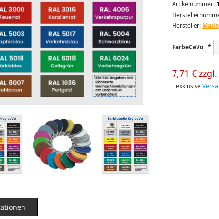
Artikelnummer:
Herstellernumme
Hersteller:
Mada
FarbeCeVo
*
7,71 € zzgl
exklusive
Versa
kationen