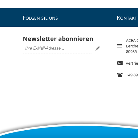
F
K
OLGEN SIE UNS
ONTAKT
Newsletter abonnieren
ACEA
Lerche
80935
vertr
+49 89