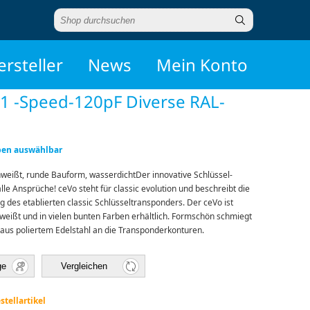
ersteller
News
Mein Konto
1 -Speed-120pF Diverse RAL-
ben auswählbar
hweißt, runde Bauform, wasserdichtDer innovative Schlüssel­
lle Ansprüche! ceVo steht für classic evolution und beschreibt die
 des etablierten classic Schlüsseltransponders. Der ceVo ist
hweißt und in vielen bunten Farben erhältlich. Formschön schmiegt
aus poliertem Edelstahl an die Transponderkonturen.
ge
Vergleichen
stellartikel