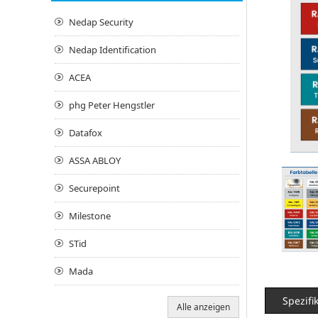
Nedap Security
Nedap Identification
ACEA
phg Peter Hengstler
Datafox
ASSA ABLOY
Securepoint
Milestone
STid
Mada
Spezifi
Alle anzeigen