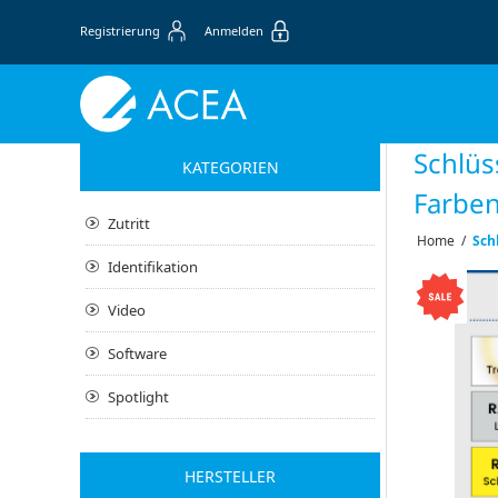
Registrierung
Anmelden
Schlüs
KATEGORIEN
Farbe
Zutritt
Home
/
Sch
Identifikation
Video
Software
Spotlight
HERSTELLER