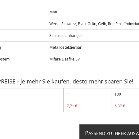
Matt
Weiss, Schwarz, Blau, Grün, Gelb, Rot, Pink, Individu
Schlüsselanhänger
g
Metalldetektierbar
ystem
Mifare Desfire EV1
REISE - je mehr Sie kaufen, desto mehr sparen Sie!
1+
100+
7,71 €
6,37 €
P
ASSEND ZU IHRER AUS