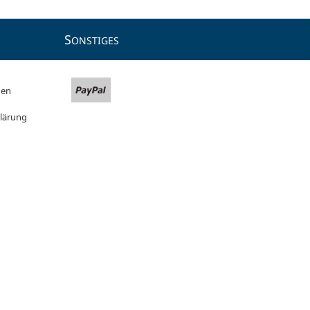
S
ONSTIGES
gen
lärung