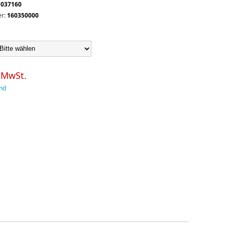
1037160
r:
160350000
. MwSt.
nd