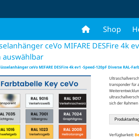
​
Shop
H
selanhänger ceVo MIFARE DESFire 4k ev
n auswählbar
lüsselanhänger ceVo MIFARE DESFire 4k ev1 -Speed-120pF Diverse RAL-Far
Ultraschallversc
transponder für a
Weiterentwicklung
ultraschallversc
sich der Rahmen 
Produktanfra
Verfügbarkeit:
Be