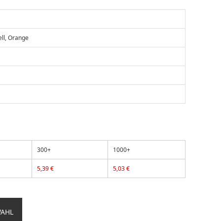
ell, Orange
300+
1000+
5,39 €
5,03 €
WAHL