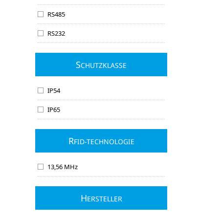
RS485
RS232
S
CHUTZKLASSE
IP54
IP65
R
FID-TECHNOLOGIE
13,56 MHz
H
ERSTELLER