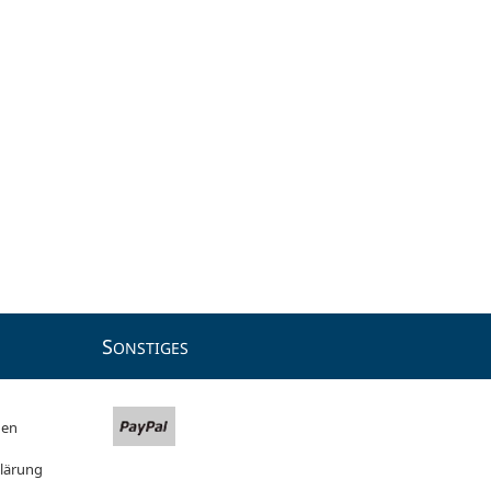
S
ONSTIGES
gen
lärung