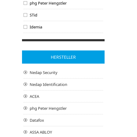
phg Peter Hengstler
STid
Idemia
HERSTELLER
Nedap Security
Nedap Identification
ACEA
phg Peter Hengstler
Datafox
ASSA ABLOY