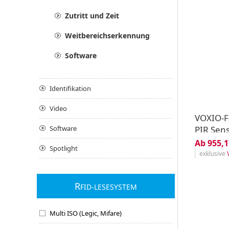
Zutritt und Zeit
Weitbereichserkennung
Software
Identifikation
Video
VOXIO-F
PIR Sen
Software
Ab 955,1
Spotlight
exklusive
R
FID-LESESYSTEM
Multi ISO (Legic, Mifare)