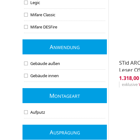
Legic
Mifare Classic
Mifare DESFire
A
NWENDUNG
STid ARC
Gebäude außen
Leser O
Gebäude innen
Mifare D
1.318,00
Plus - R
exklusive
M
ONTAGEART
Aufputz
A
USPRÄGUNG