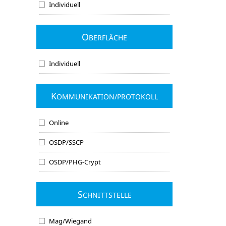
Individuell
O
BERFLÄCHE
Individuell
K
OMMUNIKATION/PROTOKOLL
Online
OSDP/SSCP
OSDP/PHG-Crypt
S
CHNITTSTELLE
Mag/Wiegand