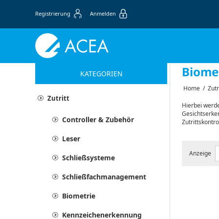
Registrierung
Anmelden
Biome
KATEGORIEN
Home
/
Zutr
Zutritt
Hierbei werde
Gesichtserken
Controller & Zubehör
Zutrittskontr
Leser
Anzeige
Schließsysteme
Schließfachmanagement
Biometrie
Kennzeichenerkennung