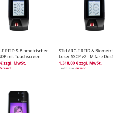
-F RFID & Biometrischer
STid ARC-F RFID & Biometr
SDP mit Touchscreen -
Leser SSCP v2 - Mifare Desf
esfire EV1 & EV2, Mifare
& EV2, Mifare Plus - RS485
 € zzgl. MwSt.
1.318,00 € zzgl. MwSt.
S485
Versand
exklusive
Versand