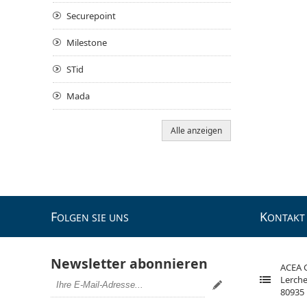
Securepoint
Milestone
STid
Mada
Alle anzeigen
F
K
OLGEN SIE UNS
ONTAKT
Newsletter abonnieren
ACEA
Lerche
80935