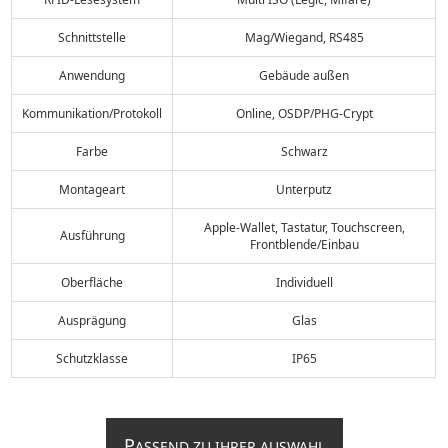
Schnittstelle
Mag/Wiegand, RS485
Anwendung
Gebäude außen
Kommunikation/Protokoll
Online, OSDP/PHG-Crypt
Farbe
Schwarz
Montageart
Unterputz
Apple-Wallet, Tastatur, Touchscreen,
Ausführung
Frontblende/Einbau
Oberfläche
Individuell
Ausprägung
Glas
Schutzklasse
IP65
P
ASSEND ZU IHRER AUSWAHL