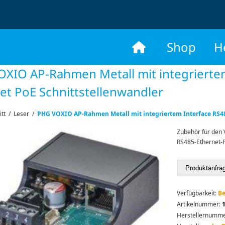
​
Shop
H
XIO AP-Rahmen Metall mit integriertem
et PoE Schnittstellenwandler
itt
/
Leser
/
PHG VOXIO AP-Rahmen Metall mit integriertem Interface RS48
Zubehör für den 
RS485-Ethernet-P
Produktanfra
Verfügbarkeit:
Be
Artikelnummer:
Herstellernumme