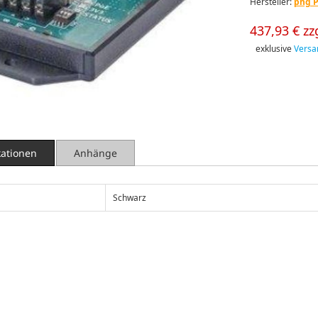
Hersteller:
phg P
437,93 € zz
exklusive
Versa
kationen
Anhänge
Schwarz