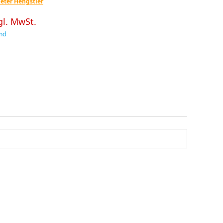
eter Hengstler
gl. MwSt.
nd