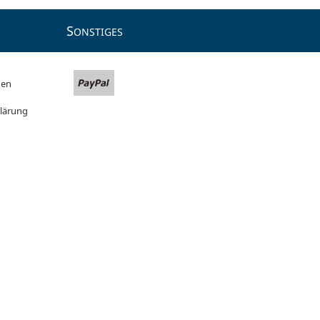
S
ONSTIGES
gen
lärung