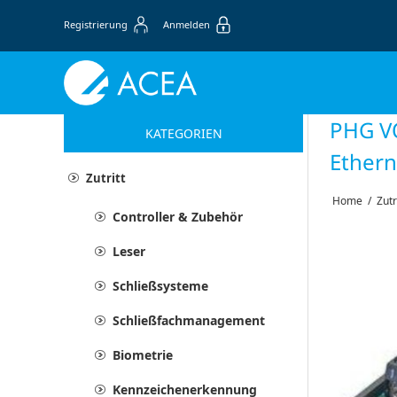
Registrierung
Anmelden
PHG VO
KATEGORIEN
Ethern
Zutritt
Home
/
Zutr
Controller & Zubehör
Leser
Schließsysteme
Schließfachmanagement
Biometrie
Kennzeichenerkennung