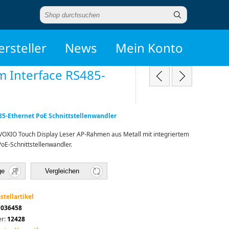
ersteller
News
Mein Konto
 Interface RS485-
5-Ethernet PoE Schnittstellenwandler
VOXIO Touch Display Leser AP-Rahmen aus Metall mit integriertem
oE-Schnittstellenwandler.
ge
Vergleichen
stellartikel
1036458
r:
12428