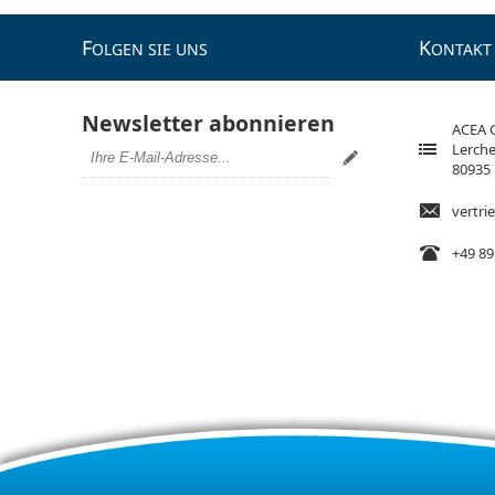
F
K
OLGEN SIE UNS
ONTAKT
Newsletter abonnieren
ACEA
Lerche
80935
vertr
+49 89