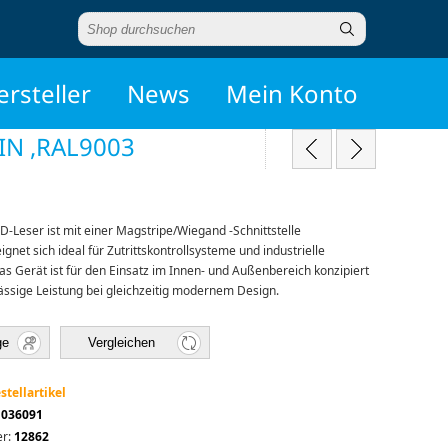
ersteller
News
Mein Konto
IN ,RAL9003
D-Leser ist mit einer Magstripe/Wiegand -Schnittstelle
ignet sich ideal für Zutrittskontrollsysteme und industrielle
 Gerät ist für den Einsatz im Innen- und Außenbereich konzipiert
lässige Leistung bei gleichzeitig modernem Design.
ge
Vergleichen
stellartikel
1036091
r:
12862