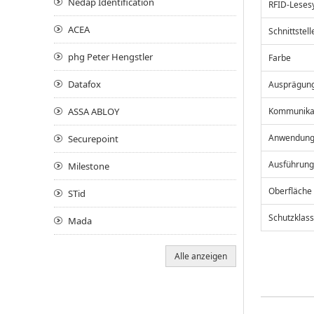
Nedap Identification
RFID-Leses
ACEA
Schnittstell
phg Peter Hengstler
Farbe
Datafox
Ausprägun
Kommunikat
ASSA ABLOY
Anwendun
Securepoint
Ausführung
Milestone
Oberfläche
STid
Schutzklas
Mada
Alle anzeigen