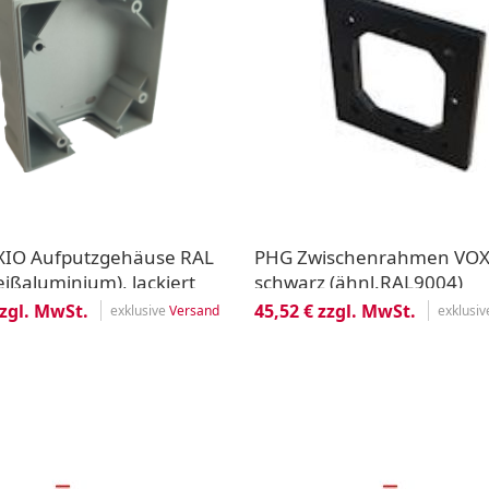
IO Aufputzgehäuse RAL
PHG Zwischenrahmen VO
ißaluminium), lackiert
schwarz (ähnl.RAL9004)
81x81x6mm Polystyrol
zzgl. MwSt.
45,52 € zzgl. MwSt.
exklusive
Versand
exklusi