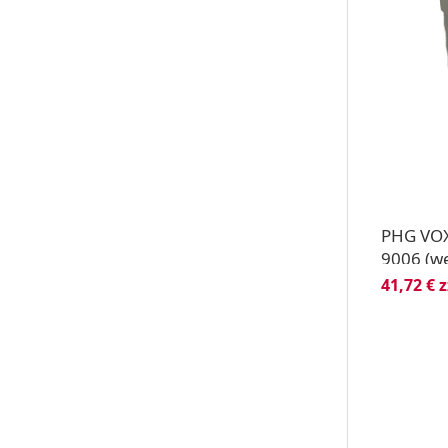
PHG VOX
9006 (we
41,72 € 