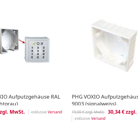
IO Aufputzgehäuse RAL
PHG VOXIO Aufputzgehäu
chtgrau)
9003 (signalweiss)
zzgl. MwSt.
30,34 € zzgl
exklusive
Versand
19,00 € zzgl. MwSt.
exklusive
Versand