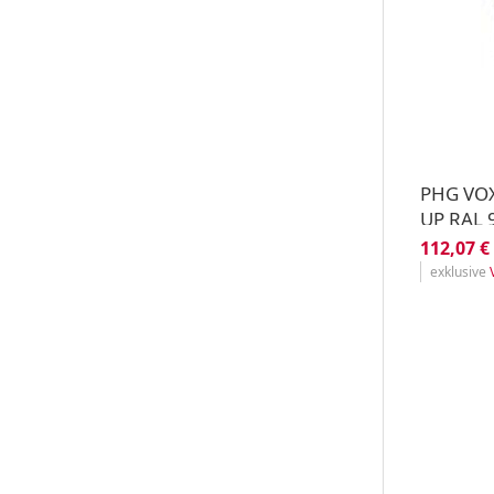
PHG VOXI
UP RAL 
lackiert
112,07 €
exklusive