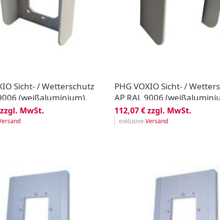
O Sicht- / Wetterschutz
PHG VOXIO Sicht- / Wetter
9006 (weißaluminium),
AP RAL 9006 (weißalumini
lackiert
 zzgl. MwSt.
112,07 € zzgl. MwSt.
Versand
exklusive
Versand