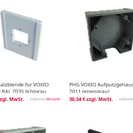
atzblende für VOXIO
PHG VOXIO Aufputzgehäu
 RAL 7035 lichtgrau
7011 (eisengrau)
zzgl. MwSt.
30,34 € zzgl. MwSt.
exklusive
Versand
exklusi