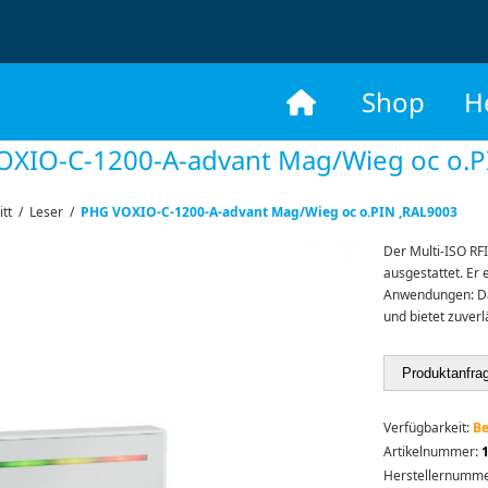
​
Shop
H
OXIO-C-1200-A-advant Mag/Wieg oc o.P
itt
/
Leser
/
PHG VOXIO-C-1200-A-advant Mag/Wieg oc o.PIN ,RAL9003
Der Multi-ISO RFI
ausgestattet. Er e
Anwendungen: Das
und bietet zuver
Produktanfra
Verfügbarkeit:
Be
Artikelnummer:
Herstellernumme