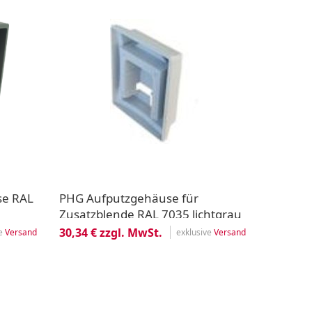
se RAL
PHG Aufputzgehäuse für
Zusatzblende RAL 7035 lichtgrau
30,34 € zzgl. MwSt.
ve
Versand
exklusive
Versand