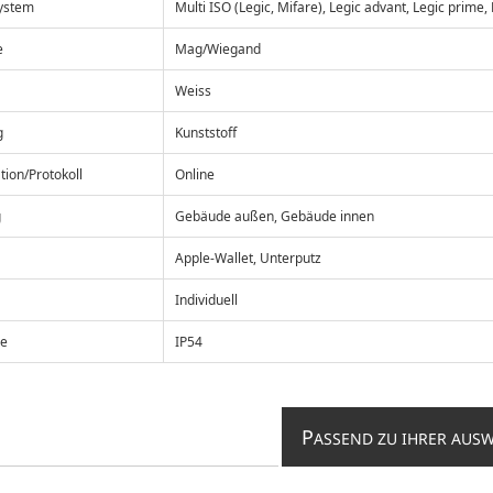
ystem
Multi ISO (Legic, Mifare), Legic advant, Legic prime,
e
Mag/Wiegand
Weiss
g
Kunststoff
ion/Protokoll
Online
g
Gebäude außen, Gebäude innen
Apple-Wallet, Unterputz
Individuell
se
IP54
P
ASSEND ZU IHRER AUS