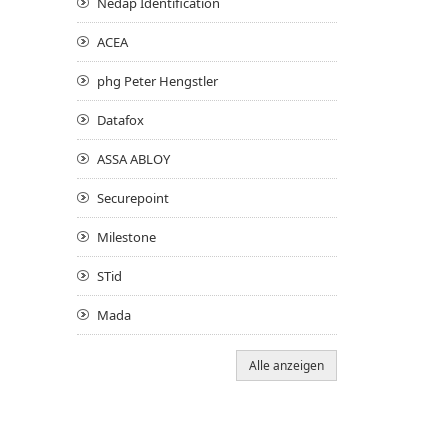
Nedap Identification
ACEA
phg Peter Hengstler
Datafox
ASSA ABLOY
Securepoint
Milestone
STid
Mada
Alle anzeigen