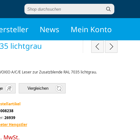
ersteller
News
Mein Konto
5 lichtgrau
VOXIO A/C/E Leser zur Zusatzblende RAL 7035 lichtgrau.
ge
Vergleichen
stellartikel
1008238
r:
26939
eter Hengstler
l. MwSt.