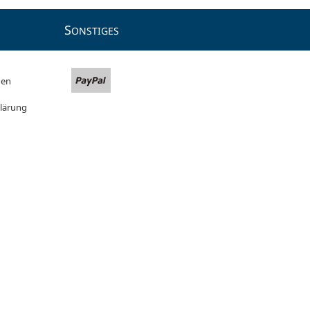
S
ONSTIGES
gen
lärung