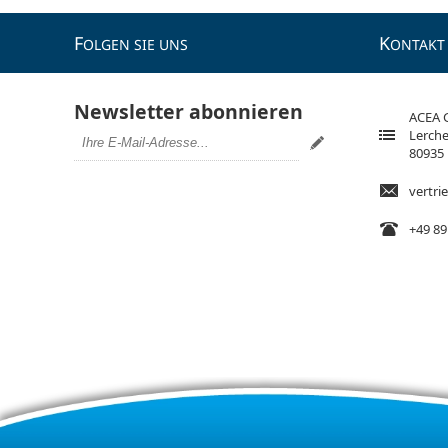
F
K
OLGEN SIE UNS
ONTAKT
Newsletter abonnieren
ACEA
Lerche
80935
vertr
+49 89