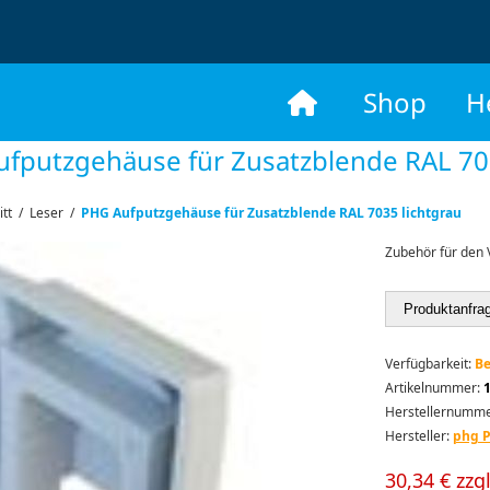
​
Shop
H
fputzgehäuse für Zusatzblende RAL 703
itt
/
Leser
/
PHG Aufputzgehäuse für Zusatzblende RAL 7035 lichtgrau
Zubehör für den 
Produktanfra
Verfügbarkeit:
Be
Artikelnummer:
Herstellernumme
Hersteller:
phg P
30,34 € zzg