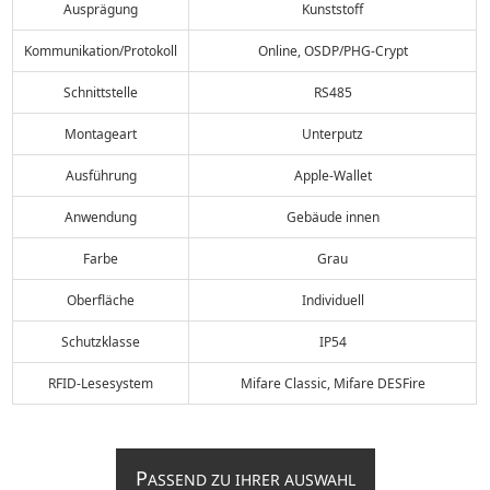
Ausprägung
Kunststoff
Kommunikation/Protokoll
Online, OSDP/PHG-Crypt
Schnittstelle
RS485
Montageart
Unterputz
Ausführung
Apple-Wallet
Anwendung
Gebäude innen
Farbe
Grau
Oberfläche
Individuell
Schutzklasse
IP54
RFID-Lesesystem
Mifare Classic, Mifare DESFire
P
ASSEND ZU IHRER AUSWAHL