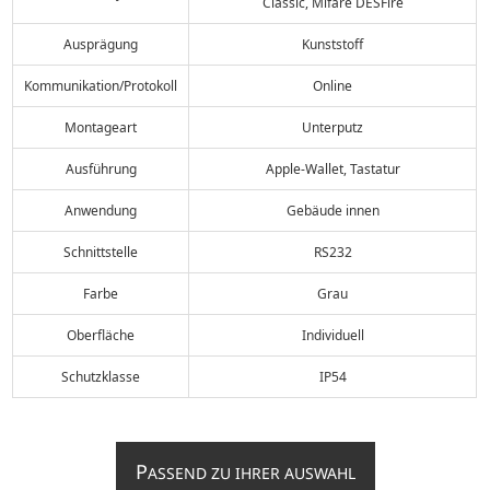
Classic, Mifare DESFire
Ausprägung
Kunststoff
Kommunikation/Protokoll
Online
Montageart
Unterputz
Ausführung
Apple-Wallet, Tastatur
Anwendung
Gebäude innen
Schnittstelle
RS232
Farbe
Grau
Oberfläche
Individuell
Schutzklasse
IP54
P
ASSEND ZU IHRER AUSWAHL