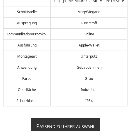
Legic prime, Mifare Classic, Mifare DESFire
Schnittstelle
Mag/Wiegand
Ausprägung
Kunststoff
Kommunikation/Protokoll
Online
Ausführung
Apple-Wallet
Montageart
Unterputz
Anwendung
Gebäude innen
Farbe
Grau
Oberfläche
Individuell
Schutzklasse
IP54
P
ASSEND ZU IHRER AUSWAHL