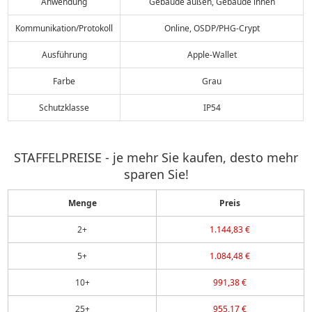
Anwendung
Gebäude außen, Gebäude innen
Kommunikation/Protokoll
Online, OSDP/PHG-Crypt
Ausführung
Apple-Wallet
Farbe
Grau
Schutzklasse
IP54
STAFFELPREISE - je mehr Sie kaufen, desto mehr
sparen Sie!
Menge
Preis
2+
1.144,83 €
5+
1.084,48 €
10+
991,38 €
25+
955,17 €