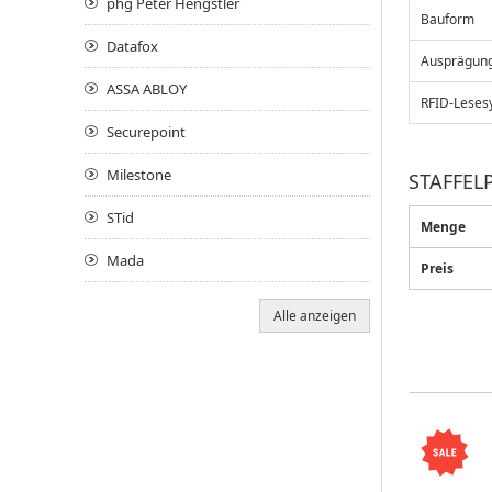
phg Peter Hengstler
Bauform
Datafox
Ausprägun
ASSA ABLOY
RFID-Leses
Securepoint
Milestone
STAFFELP
STid
Menge
Mada
Preis
Alle anzeigen