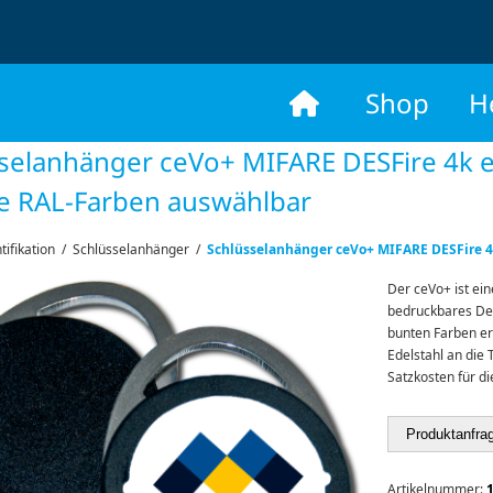
​
Shop
H
selanhänger ceVo+ MIFARE DESFire 4k 
e RAL-Farben auswählbar
tifikation
/
Schlüsselanhänger
/
Schlüsselanhänger ceVo+ MIFARE DESFire 4
Der ceVo+ ist ein
bedruckbares Deck
bunten Farben er
Edelstahl an die
Satzkosten für di
Produktanfra
Artikelnummer: