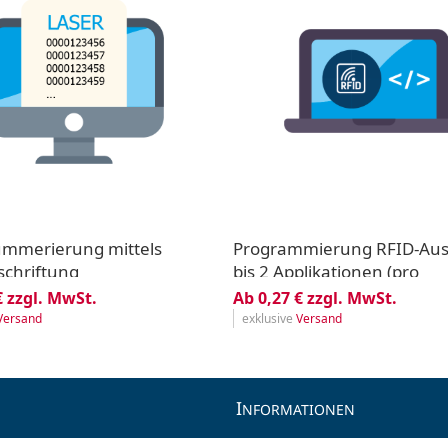
Nummerierung mittels
Programmierung RFID-Aus
schriftung
bis 2 Applikationen (pro
Technologie)
€ zzgl. MwSt.
Ab 0,27 € zzgl. MwSt.
Versand
exklusive
Versand
I
NFORMATIONEN