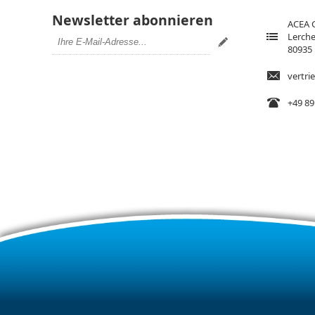
Newsletter abonnieren
ACEA
Lerche
80935
vertr
+49 89