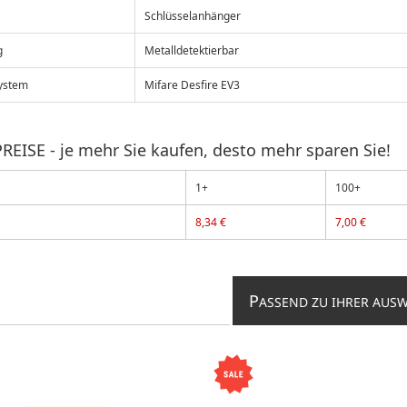
Schlüsselanhänger
g
Metalldetektierbar
ystem
Mifare Desfire EV3
REISE - je mehr Sie kaufen, desto mehr sparen Sie!
1+
100+
8,34 €
7,00 €
P
ASSEND ZU IHRER AUS