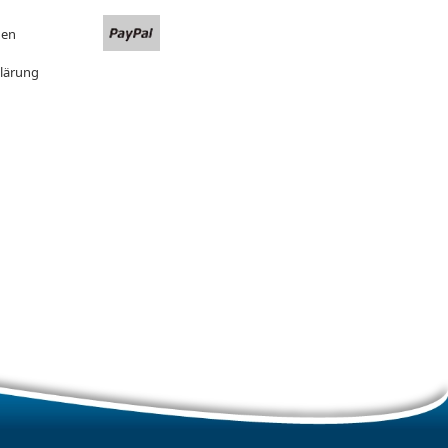
gen
lärung