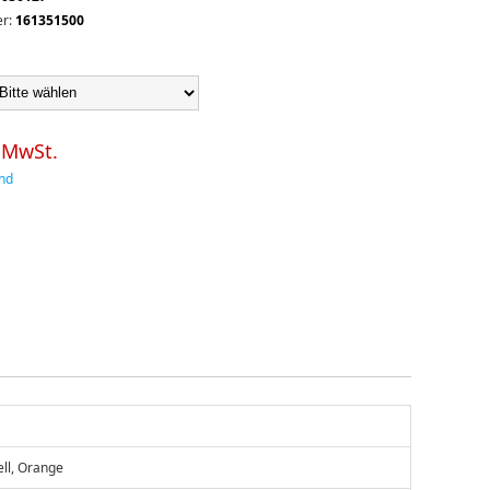
r:
161351500
. MwSt.
nd
ell, Orange