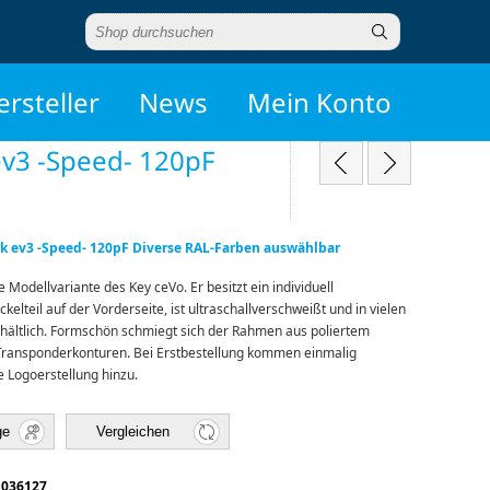
ersteller
News
Mein Konto
ev3 -Speed- 120pF
k ev3 -Speed- 120pF Diverse RAL-Farben auswählbar
e Modellvariante des Key ceVo. Er besitzt ein individuell
elteil auf der Vorderseite, ist ultraschallverschweißt und in vielen
hältlich. Formschön schmiegt sich der Rahmen aus poliertem
 Transponderkonturen. Bei Erstbestellung kommen einmalig
e Logoerstellung hinzu.
ge
Vergleichen
1036127