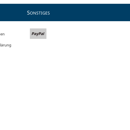
S
ONSTIGES
gen
lärung