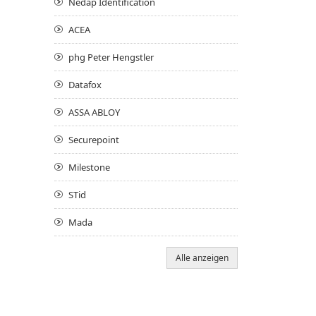
Nedap Identification
ACEA
phg Peter Hengstler
Datafox
ASSA ABLOY
Securepoint
Milestone
STid
Mada
Alle anzeigen