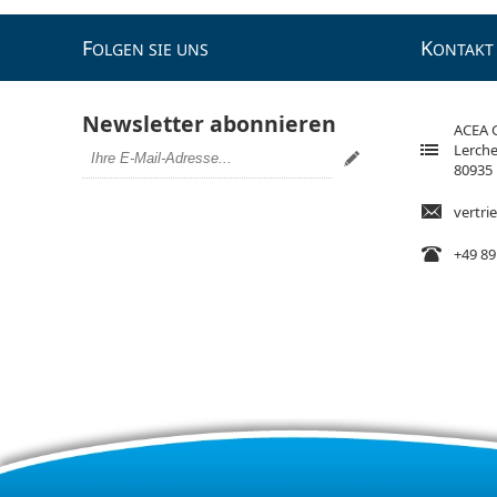
F
K
OLGEN SIE UNS
ONTAKT
Newsletter abonnieren
ACEA
Lerche
80935
vertr
+49 89