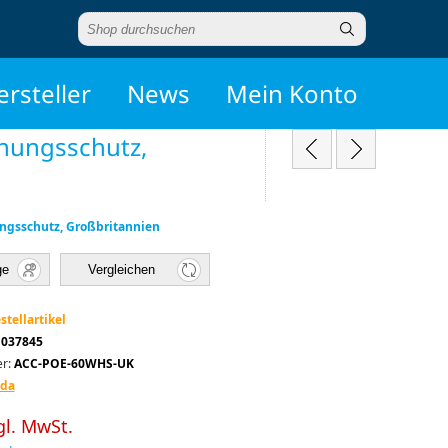
ersteller
News
Mein Konto
nnungsschutz,
ungsschutz, Großbritannien
ge
Vergleichen
stellartikel
1037845
r:
ACC-POE-60WHS-UK
ada
gl. MwSt.