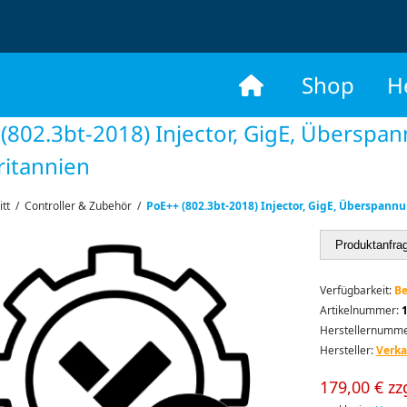
​
Shop
H
(802.3bt-2018) Injector, GigE, Überspa
itannien
itt
/
Controller & Zubehör
/
PoE++ (802.3bt-2018) Injector, GigE, Überspann
Produktanfra
Verfügbarkeit:
Be
Artikelnummer:
Herstellernumme
Hersteller:
Verk
179,00 € zz