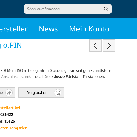
ersteller
News
Mein Konto
 o.PIN
-B Multi-ISO mit elegantem Glasdesign, vielseitigen Schnittstellen
Anschlusstechnik – ideal für exklusive Edelstahl-Türstationen.
ge
Vergleichen
stellartikel
1036422
r:
15126
eter Hengstler