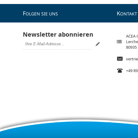
F
K
OLGEN SIE UNS
ONTAKT
Newsletter abonnieren
ACEA
Lerche
80935
vertr
+49 89