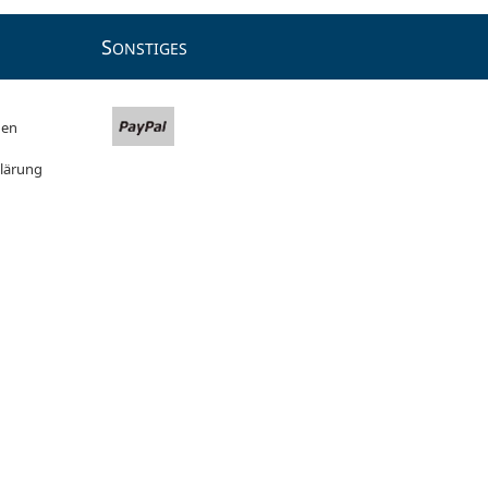
S
ONSTIGES
gen
lärung