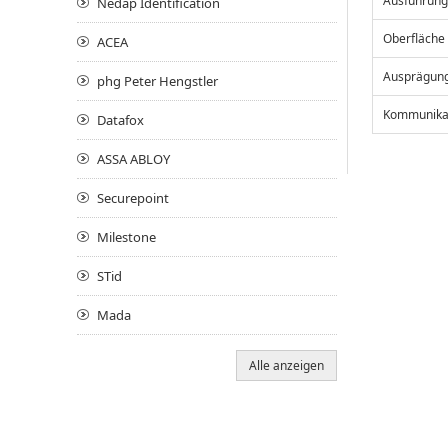
Ausführung
Nedap Identification
Oberfläche
ACEA
Ausprägun
phg Peter Hengstler
Kommunikat
Datafox
ASSA ABLOY
Securepoint
Milestone
STid
Mada
Alle anzeigen