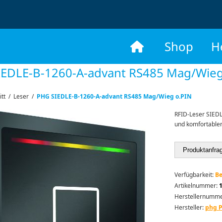
​
Shop
H
IEDLE-B-1260-A-advant RS485 Mag/Wieg
itt
/
Leser
/
PHG SIEDLE-B-1260-A-advant RS485 Mag/Wieg o.PIN
RFID-Leser SIEDLE
und komfortabler 
Produktanfra
Verfügbarkeit:
Be
Artikelnummer:
Herstellernumme
Hersteller:
phg P