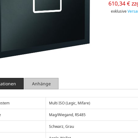
610,34 € zz
exklusive
Versa
kationen
Anhänge
ystem
Multi ISO (Legic, Mifare)
e
Mag/Wiegand, RS485
Schwarz, Grau