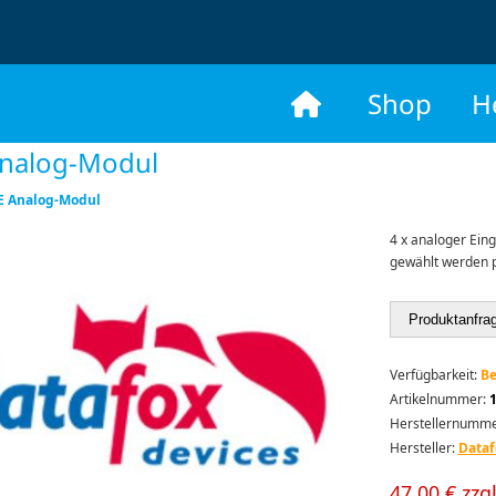
​
Shop
H
nalog-Modul
 Analog-Modul
4 x analoger Ein
gewählt werden p
Produktanfra
Verfügbarkeit:
Be
Artikelnummer:
Herstellernumme
Hersteller:
Dataf
47,00 € zzg