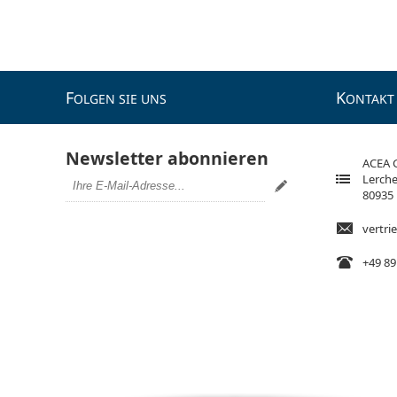
F
K
OLGEN SIE UNS
ONTAKT
Newsletter abonnieren
ACEA
Lerche
80935
vertr
+49 89