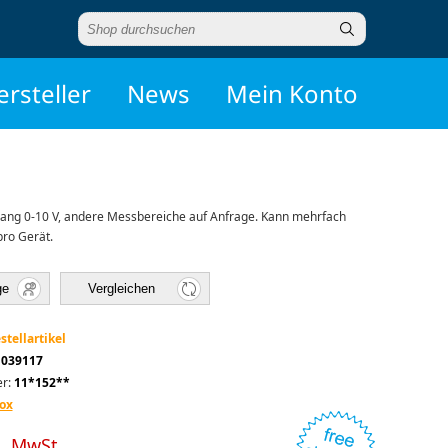
ersteller
News
Mein Konto
gang 0-10 V, andere Messbereiche auf Anfrage. Kann mehrfach
ro Gerät.
ge
Vergleichen
stellartikel
1039117
r:
11*152**
ox
l. MwSt.