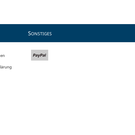
S
ONSTIGES
gen
lärung