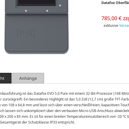
Datafox Oberfl
785,00 € zz
exklusive
Versa
cht
Anhänge
rdausführung ist das Datafox EVO 5.0 Pure mit einem 32-Bit-Prozessor (168 MH
 zurückgreift. Ein besonderes Highlight ist das 5,0 Zoll (12,7 cm) große TFT-Farbd
e von 108 x 64,8 mm und lässt sich über einen verschleißfreien, kapazitiven Touch
ch lassen sich unkompliziert über den verbauten Micro-USB-Anschluss abwickeln
09 x 200 x 85 mm. Es ist für einen breiten Temperatureinsatzbereich von -20 °C bi
Gesamtgerät der Schutzklasse IP33 entspricht.