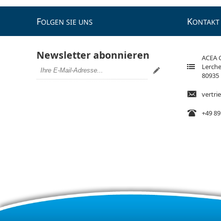
F
K
OLGEN SIE UNS
ONTAKT
Newsletter abonnieren
ACEA
Lerche
80935
vertr
+49 89