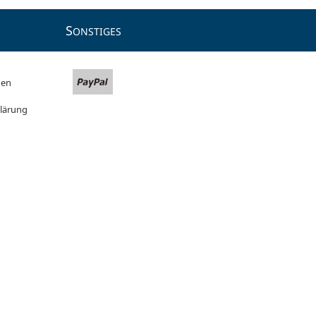
S
ONSTIGES
gen
lärung