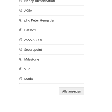
Nedap Identification
ACEA
phg Peter Hengstler
Datafox
ASSA ABLOY
Securepoint
Milestone
STid
Mada
Alle anzeigen