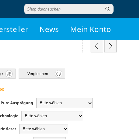
ersteller
News
Mein Konto
ge
Vergleichen
ox
0 Pure Ausprägung
echnologie
rintleser