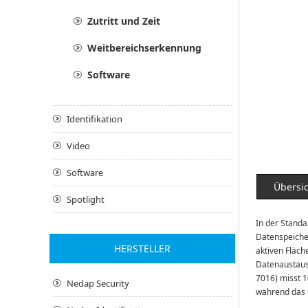
Zutritt und Zeit
Weitbereichserkennung
Software
Identifikation
Video
Software
Übersi
Spotlight
In der Standa
Datenspeicher
HERSTELLER
aktiven Fläch
Datenaustaus
7016) misst 1
Nedap Security
während das 