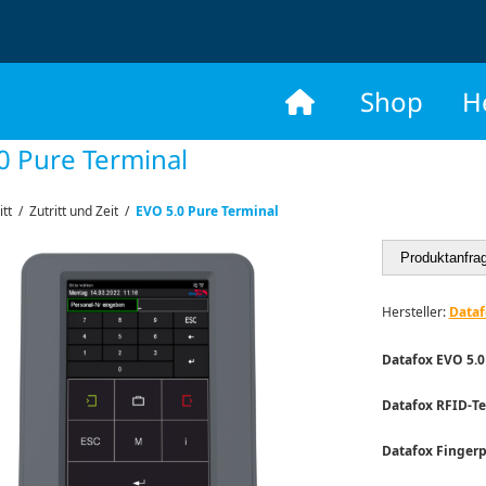
​
Shop
H
0 Pure Terminal
itt
/
Zutritt und Zeit
/
EVO 5.0 Pure Terminal
Produktanfra
Hersteller:
Dataf
Datafox EVO 5.
Datafox RFID-T
Datafox Fingerp